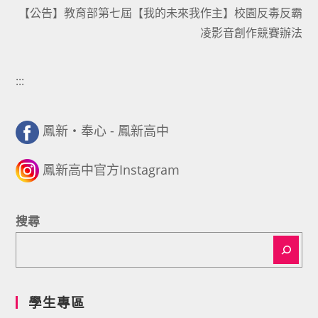
articles
【公告】教育部第七屆【我的未來我作主】校園反毒反霸
凌影音創作競賽辦法
:::
鳳新・奉心 - 鳳新高中
鳳新高中官方Instagram
搜尋
學生專區