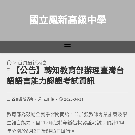
國立鳳新高級中學
>
首頁最新消息
跳
【公告】轉知教育部辦理臺灣台
:::
轉
語語言能力認證考試資訊
至
主
要
Post
Post
Post
首頁最新消息
註冊組
2025-04-21
category:
author:
published:
內
容
教育部為鼓勵全民學習閩南語，並加強教師專業素養及學
生語言能力，自112年起特舉辦旨揭認證考試；預計114
年分別於8月2日及8月3日舉行。