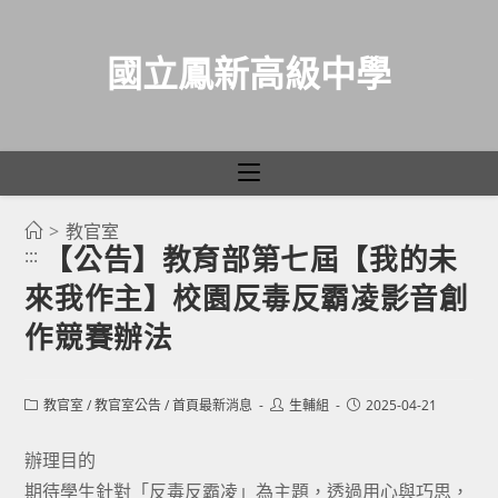
國立鳳新高級中學
>
教官室
跳
【公告】教育部第七屆【我的未
:::
轉
來我作主】校園反毒反霸凌影音創
至
主
作競賽辦法
要
內
Post
Post
Post
教官室
/
教官室公告
/
首頁最新消息
生輔組
2025-04-21
容
category:
author:
published:
辦理目的
期待學生針對「反毒反霸凌」為主題，透過用心與巧思，