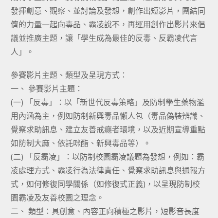
發揮創意、觀察、並討論及發想，創作出短影片，團結同
儕的力量一起向毒品、霸凌說不，再運用創作出影片來倡
議並推廣主題，讓「學生成為最佳的反毒、反霸凌代言
人」。
參賽影片主題、類型及呈現方式：
一、 參賽影片主題：
(一) 「反毒」：以「新世代反毒策略」及防制學生藥物濫
用內涵為主，例如防制新興毒品懶人包（毒品偽裝辨識、
覺察求助訊息、建立友善戒癮者環境，以及近期宣導重點
如防制大麻、依託咪酯、新興毒品等）。
(二) 「反霸凌」：以防制校園霸凌議題為發想，例如：霸
凌處理方式、霸凌行為法律責任、覺察求助訊息與通報方
式，如何修復同學關係（如修復式正義)，以呈現防制校
園霸凌及友善校園之理念。
二、 類型：具創意、內容正向積極之影片，短影音長度