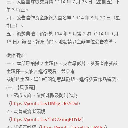
三、 入圍團隊繳交資料：114 年 7 月 25 日（星期五）下
午 3 時止。
四、 公告佳作及金銀銅入圍名單：114 年 8 月 20 日（星
期三）。
五、 頒獎典禮：預計於 114 年 9 月第 2 週（114 年 9 月
13 日）辦理，詳細時間、地點請以主辦單位公告為準。
徵件須知：
一、 本部已拍攝 2 主題各 3 支宣導影片，參賽者應就該
主題擇一支影片進行觀看，並參考
該影片主題，延伸相關創意與發想，進行參賽作品編製。
(一) 【反毒篇】
1、認識大麻、依托咪酯及防制作為
（
https://youtu.be/DM3gDRk5DvI
）
2、友善戒癮者環境
（
https://youtu.be/1hD7ZmqKDYM
）
3、新拒毒妙招（
https://youtu.be/ryU4ctzP4Ao
）