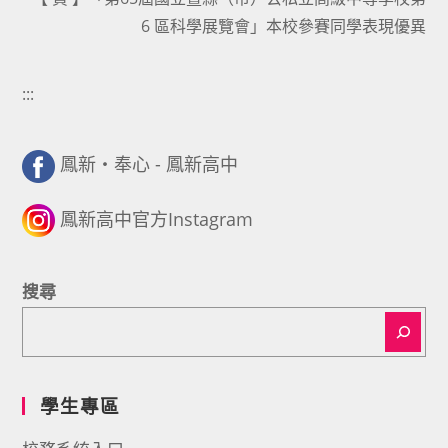
6 區科學展覽會」本校參賽同學表現優異
:::
鳳新・奉心 - 鳳新高中
鳳新高中官方Instagram
搜尋
學生專區