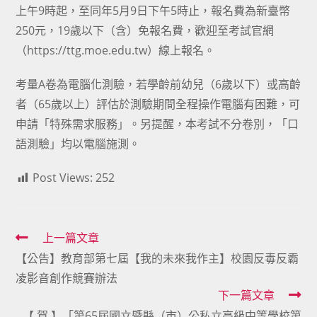
上午9時起，至同年5月9日下午5時止，報名費為新臺幣
250元，19歲以下（含）免報名費，歡迎至考試官網
（https://ttg.moe.edu.tw）線上報名。
考量A卷為電腦化測驗，若學齡前幼兒（6歲以下）或高齡
者（65歲以上）評估於測驗期間全程操作電腦有困難，可
申請「特殊需求服務」。另提醒，本考試不分卷別，「口
語測驗」均以電腦施測。
Post Views:
252
Read
上一篇文章
【公告】教育部第七屆【我的未來我作主】校園反毒反霸
more
凌影音創作競賽辦法
articles
下一篇文章
【 賀 】「第65屆國立暨縣（市）公私立高級中等學校第