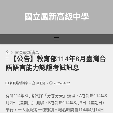
國立鳳新高級中學
>
首頁最新消息
跳
【公告】教育部114年8月臺灣台
:::
轉
語語言能力認證考試訊息
至
主
要
Post
Post
Post
首頁最新消息
註冊組
2025-04-22
category:
author:
published:
內
容
有關114年8月考試採「分卷分天」辦理，A卷訂於114年8
月2日（星期六）測驗，B卷訂於114年8月3日（星期日）
舉行，一人限報考一種卷別。報名時間自114年4月14日