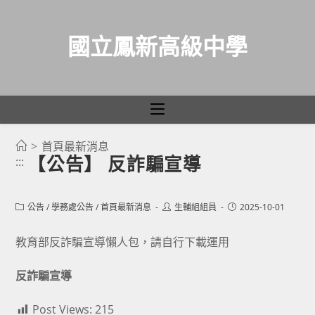
國立鳳新高級中學
>
首頁最新消息
跳
【公告】 反詐騙宣導
:::
轉
至
主
Post
Post
Post
公告
/
學務處公告
/
首頁最新消息
生輔組組員
2025-10-01
category:
author:
published:
要
教育部反詐騙宣導懶人包，請自行下載運用
內
容
反詐騙宣導
Post Views:
215