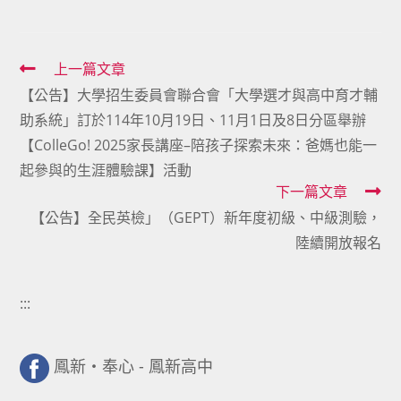
Read
上一篇文章
【公告】大學招生委員會聯合會「大學選才與高中育才輔
more
助系統」訂於114年10月19日、11月1日及8日分區舉辦
articles
【ColleGo! 2025家長講座–陪孩子探索未來：爸媽也能一
起參與的生涯體驗課】活動
下一篇文章
【公告】全民英檢」（GEPT）新年度初級、中級測驗，
陸續開放報名
:::
鳳新・奉心 - 鳳新高中