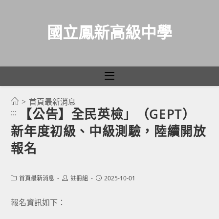
國立鳳新高級中學
>
首頁最新消息
跳
【公告】全民英檢」（GEPT）
:::
轉
新年度初級、中級測驗，陸續開放
至
主
報名
要
內
Post
Post
Post
首頁最新消息
註冊組
2025-10-01
容
category:
author:
published:
報名資訊如下：