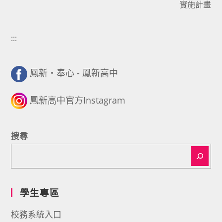
實施計畫
:::
鳳新・奉心 - 鳳新高中
鳳新高中官方Instagram
搜尋
學生專區
校務系統入口