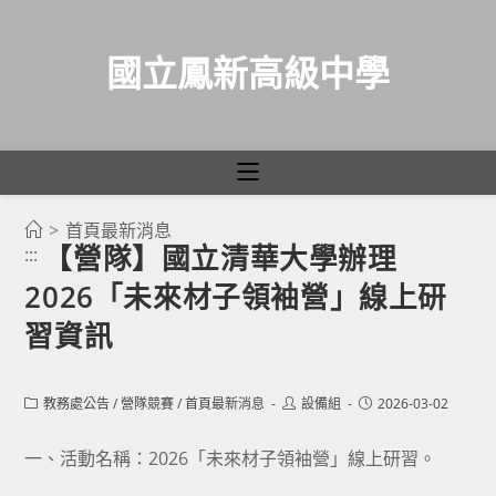
國立鳳新高級中學
>
首頁最新消息
跳
【營隊】國立清華大學辦理
:::
轉
2026「未來材子領袖營」線上研
至
主
習資訊
要
內
Post
Post
Post
教務處公告
/
營隊競賽
/
首頁最新消息
設備組
2026-03-02
容
category:
author:
published:
一、活動名稱：2026「未來材子領袖營」線上研習。