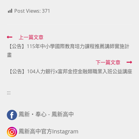
Post Views:
371
Read
上一篇文章
【公告】115年中小學國際教育培力課程推薦講師實施計
more
畫
articles
下一篇文章
【公告】104人力銀行x富邦金控金融類職業入班公益講座
:::
鳳新・奉心 - 鳳新高中
鳳新高中官方Instagram