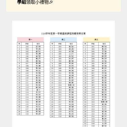
學組
領取小禮物🎉