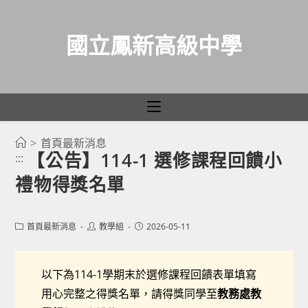
國立鳳新高級中學
>
首頁最新消息
跳
【公告】114-1 選修課程回饋小
:::
轉
禮物得獎名單
至
主
要
Post
Post
Post
首頁最新消息
教學組
2026-05-11
category:
author:
published:
內
容
以下為114-1學期末於選修課程回饋表單填寫
用心完整之得獎名單，請得獎同學至
教務處教