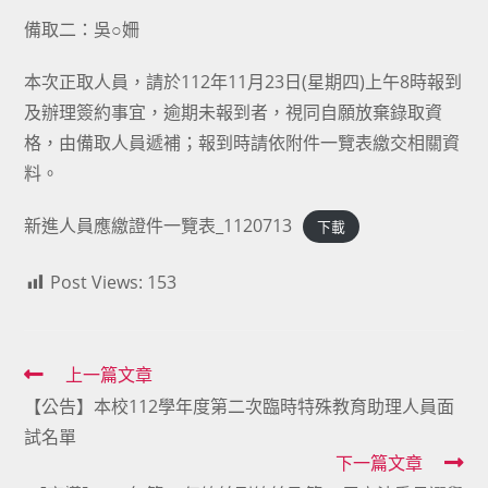
備取二：吳○姍
本次正取人員，請於112年11月23日(星期四)上午8時報到
及辦理簽約事宜，逾期未報到者，視同自願放棄錄取資
格，由備取人員遞補；報到時請依附件一覽表繳交相關資
料。
新進人員應繳證件一覽表_1120713
下載
Post Views:
153
Read
上一篇文章
【公告】本校112學年度第二次臨時特殊教育助理人員面
more
試名單
articles
下一篇文章