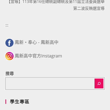
【宣導】113年第16任總統副總統及第11屆立法委員選舉
第二波反賄選宣導
:::
鳳新・奉心 - 鳳新高中
鳳新高中官方Instagram
搜尋
學生專區