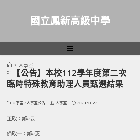
國立鳳新高級中學
>
人事室
跳
【公告】本校112學年度第二次
:::
轉
臨時特殊教育助理人員甄選結果
至
主
要
Post
Post
Post
人事室
/
人事室公告
人事室
2023-11-22
category:
author:
published:
內
容
正取：鄭○云
備取一：鄭○惠