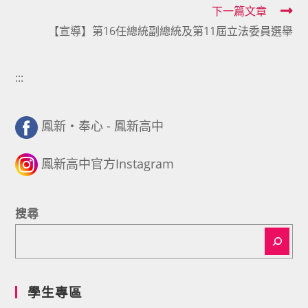
articles
下一篇文章
【宣導】第16任總統副總統及第11屆立法委員選舉
:::
鳳新・奉心 - 鳳新高中
鳳新高中官方Instagram
搜尋
學生專區