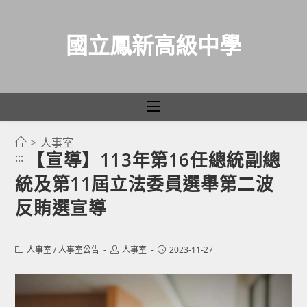
國立鳳新高級中學
>
人事室
跳
【宣導】113年第16任總統副總
:::
轉
統及第11屆立法委員選舉第二波
至
主
反賄選宣導
要
內
Post
Post
Post
人事室
/
人事室公告
人事室
2023-11-27
容
category:
author:
published: