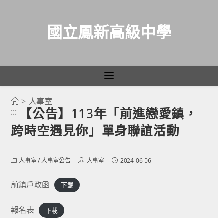
國立鳳新高級中學
>
人事室
跳
【公告】113年「前進戀愛鎮，
:::
轉
跨時空遇見你」單身聯誼活動
至
主
要
Post
Post
Post
人事室
/
人事室公告
人事室
2024-06-06
category:
author:
published:
內
容
前鎮戶政函
下載
報名表
下載