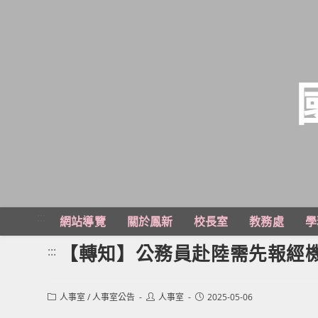
跳
轉
至
主
:::
網站導覽
關於鳳新
校長室
教務處
學
要
內
【轉知】公務員赴陸需先報經
:::
容
Post
Post
Post
人事室
/
人事室公告
人事室
2025-05-06
category:
author:
published: