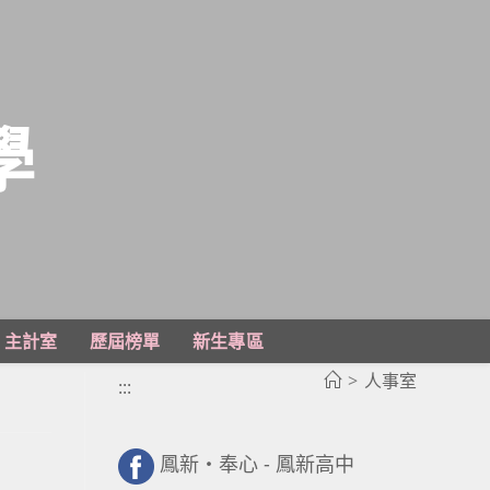
學
主計室
歷屆榜單
新生專區
>
人事室
:::
鳳新・奉心 - 鳳新高中