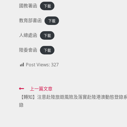
國教署函
下載
教育部書函
下載
人總處函
下載
陸委會函
下載
Post Views:
327
Read
上一篇文章
【轉知】注意赴陸旅遊風險及落實赴陸港澳動態登錄
more
錄
articles