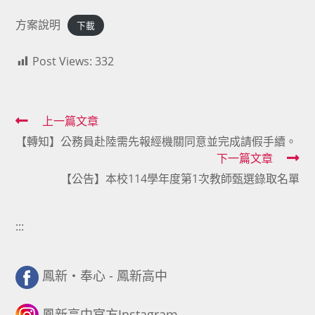
方案說明
下載
Post Views:
332
Read
上一篇文章
【轉知】公務員赴陸需先報經機關同意並完成請假手續。
more
下一篇文章
articles
【公告】本校114學年度第1次教師甄選錄取名單
:::
鳳新・奉心 - 鳳新高中
鳳新高中官方Instagram