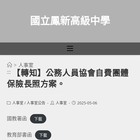
國立鳳新高級中學
>
人事室
跳
【轉知】公務人員協會自費團體
:::
轉
保險長照方案。
至
主
要
Post
Post
Post
人事室
/
人事室公告
人事室
2025-05-06
category:
author:
published:
內
容
國教署函
下載
教育部書函
下載