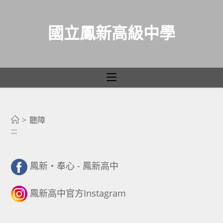
國立鳳新高級中學
聽障
跳
轉
>
聽障
:::
至
主
要
鳳新・奉心 - 鳳新高中
內
容
鳳新高中官方Instagram