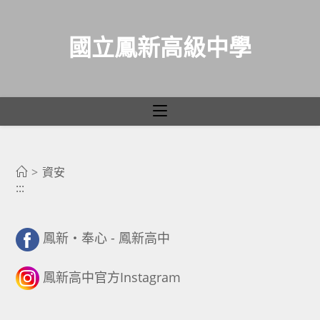
國立鳳新高級中學
資安
跳
轉
>
資安
:::
至
主
要
鳳新・奉心 - 鳳新高中
內
容
鳳新高中官方Instagram