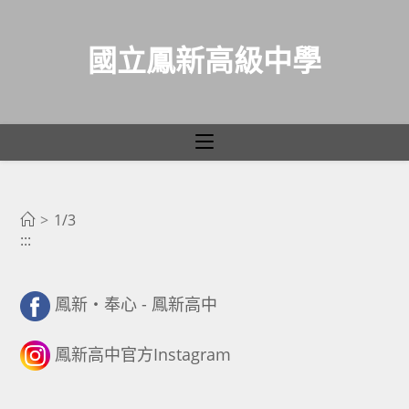
國立鳳新高級中學
1/3
跳
轉
>
1/3
:::
至
主
要
鳳新・奉心 - 鳳新高中
內
容
鳳新高中官方Instagram