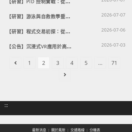
【
研習】PID 控制實戰：從晃動到絲滑的 LEGO 循跡車教師研習營
Post published
【
研習】游泳與自救教學暨水域安全教育防溺師資增能工作坊
2026-07-07
Post published
【
研習】程式交易初探：從交易概念到策略應用研習
2026-07-06
Post published
【
公告】沉浸式VR應用於高功率元件設計檢測教師研習營
2026-07-03
1
2
3
4
5
...
71
Go to the previous page
Go to the next page
:::
最新消息
關於鳳新
交通路線
分機表