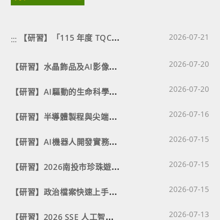
【
研習】「115 年度 TQC AI 數據分析 Excel 教師研習會」、「115年度 TQC 電子商務與 AI 應用」及「115 年度 TQC+ GenAI 輔助資料擷取與分析 Python 3 教師研習會」
Post published
2026-07-21
:::
Post published
【
研習】水晶飾品及AI影像創作美學工作坊
2026-07-20
Post published
【
研習】AI驅動的生命科學新視界：從基因到代謝的整合探索教師研習營
2026-07-20
Post published
【
研習】半導體製程與尖端量測技術教師實務研習
2026-07-16
Post published
【
研習】AI機器人開發實務研習營
2026-07-15
Post published
【
研習】2026南投市珍珠遊程設計全國競賽－ Pearl&Hub教師研習工作坊
2026-07-15
Post published
【
研習】政治檔案快速上手GOGOGO
2026-07-15
Post published
【
研習】2026 SSE 人工智慧（AI 生成式規劃與應用）國際證照教師研習營
2026-07-13