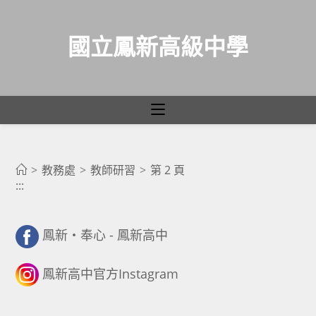
國立鳳新高級中學
教師研習
跳
轉
>
教務處
>
教師研習
>
第 2 頁
:::
至
主
要
鳳新・奉心 - 鳳新高中
內
容
鳳新高中官方Instagram