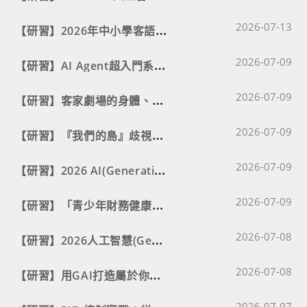
Post published
【
研習】2026年中小學客語教師教學精進工作坊
2026-07-13
Post published
【
研習】AI Agent超入門系列研習課程
2026-07-09
Post published
【
研習】客家劇場的身體、土地與生命書寫：地方記憶戲劇培力工作坊
2026-07-09
Post published
【
研習】『我們的島』歧視議題式桌遊工作坊
2026-07-09
Post published
【
研習】2026 AI(Generative AI Planning and Applications)國際證照教師研習營
2026-07-09
Post published
【
研習】「青少年財務健康校園師生培力計畫」金融教育教師培訓工作坊
2026-07-09
Post published
【
研習】2026人工智慧(Generative AI Planning and Applications)國際證照種子教師研習營
2026-07-08
Post published
【
研習】用GAI打造屬於你的教學軟體與工具－生成式人工智慧工作坊
2026-07-08
Post published
2026-07-07