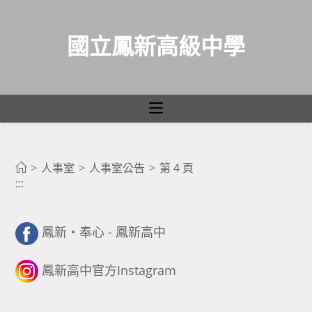
國立鳳新高級中學
人事室公告
跳
轉
>
人事室
>
人事室公告
>
第 4 頁
:::
至
主
要
鳳新・奉心 - 鳳新高中
內
容
鳳新高中官方Instagram