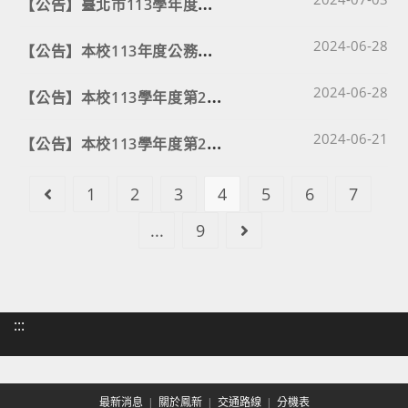
【
公告】臺北市113學年度市立國中教育階段實驗教育學校校長遴選作業公告
Post published
【
公告】本校113年度公務人員甄審暨考績委員會委員名單
2024-06-28
Post published
【
公告】本校113學年度第2次教師甄選無舉辦初試逕參加複試報名科別。
2024-06-28
Post published
【
公告】本校113學年度第2次教師甄選簡章
2024-06-21
1
2
3
4
5
6
7
Go to the previous page
...
9
Go to the next page
:::
最新消息
關於鳳新
交通路線
分機表