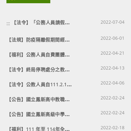
【
法令】「公務人員請假規則」第3條、第11條修正發布
Post published
2022-07-04
:::
Post published
【
法規】防疫隔離假期間經指派於上班時間執行職務
2022-06-01
Post published
【
福利】公務人員自費團體保險專案111年度起調漲費率
2022-04-21
Post published
【
法令】終局停聘處分之教師，停聘期間可否在外自行就業
2022-04-13
Post published
【
法令】公教人員自111.2.10起得同時請領同一子女之育嬰留職停薪津貼
2022-04-06
Post published
【
公告】國立鳳新高中教職員公費疫苗接種請假相關說明
2022-02-24
Post published
【
公告】國立鳳新高級中學教職員差假事宜彙整表
2022-02-24
Post published
【
福利】111 年至 114年全國公教員工及其親屬長期照顧保險方案
2022-02-18