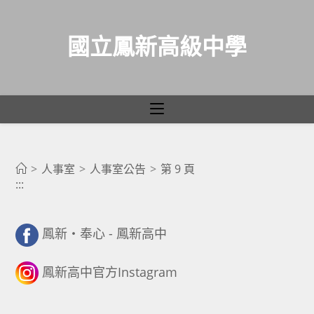
國立鳳新高級中學
人事室公告
跳
轉
>
人事室
>
人事室公告
>
第 9 頁
:::
至
主
要
鳳新・奉心 - 鳳新高中
內
容
鳳新高中官方Instagram