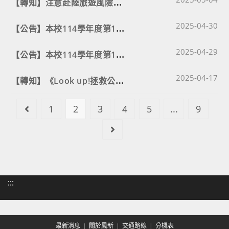
【
轉知】注意赴陸旅遊風險及落實赴陸港澳動態登錄系統登錄
Post published
【
公告】本校114學年度第1次教師甄選複試報名遞補人員名單。
2025-04-30
Post published
【
公告】本校114學年度第1次教師甄選初試錄取參加複試報名名單。
2025-04-29
Post published
【
轉知】《Look up!拯救公司大作戰》性別友善職場動畫短片
2025-04-17
1
2
3
4
5
...
9
Go to the previous page
Go to the next page
:::
最新消息
關於鳳新
交通路線
分機表