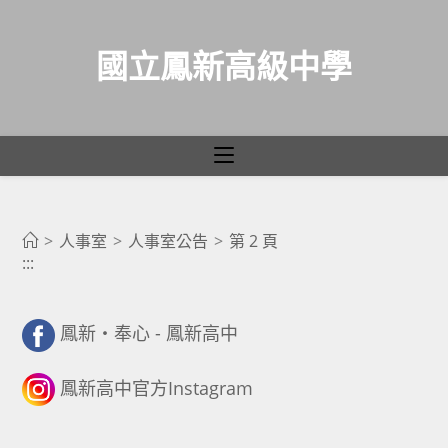
國立鳳新高級中學
人事室公告
跳
轉
>
人事室
>
人事室公告
>
第 2 頁
:::
至
主
要
鳳新・奉心 - 鳳新高中
內
容
鳳新高中官方Instagram