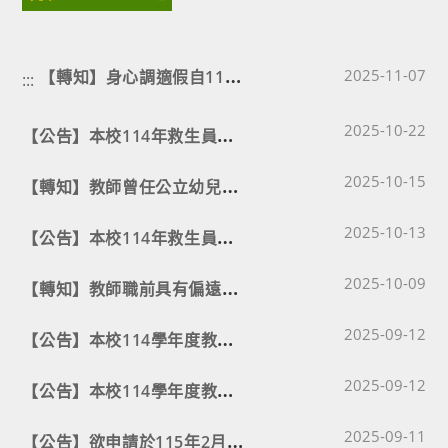
【
轉知】身心調適假自114年10月10日起施行。
Post published
2025-11-07
:::
Post published
【
公告】本校114年救生員甄選結果
2025-10-22
Post published
【
轉知】教師曾任公立幼兒（稚）園代理教師且服務成績優良之年資，得採計提敘。
2025-10-15
Post published
【
公告】本校114年救生員甄選簡章
2025-10-13
Post published
【
轉知】教師職前具有偏遠地區學校代理教師年資，經依師資培育法規定用以抵免修習教育實習者，得依相關規定辦理提敘。
2025-10-09
Post published
【
公告】本校114學年度教師考核會委員名單
2025-09-12
Post published
【
公告】本校114學年度教師評審委員會委員名單
2025-09-12
Post published
【
公告】欲申請於115年2月1日退休生效(含職員於115年1月16日退休生效)作業事項
2025-09-11