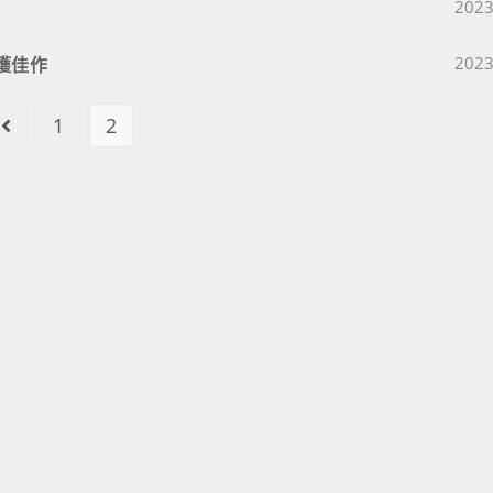
Post 
2023
Post 
獲佳作
2023
1
2
Go to the previous page