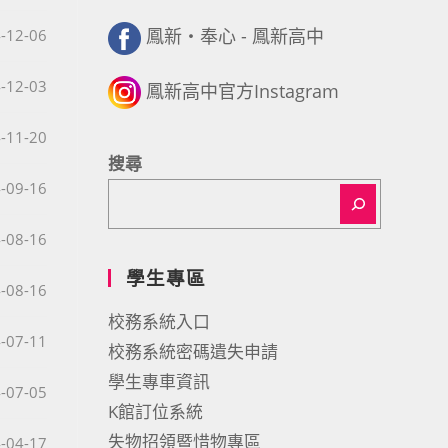
鳳新・奉心 - 鳳新高中
published:
-12-06
published:
-12-03
鳳新高中官方Instagram
published:
-11-20
搜尋
published:
-09-16
published:
-08-16
學生專區
published:
-08-16
校務系統入口
published:
-07-11
校務系統密碼遺失申請
學生專車資訊
published:
-07-05
K館訂位系統
失物招領暨惜物專區
published:
-04-17