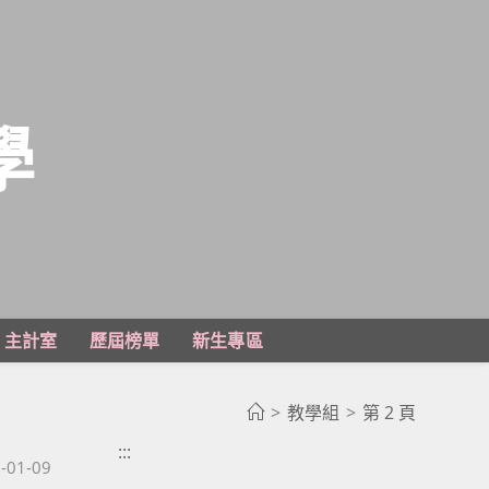
學
主計室
歷屆榜單
新生專區
>
教學組
>
第 2 頁
:::
published:
-01-09