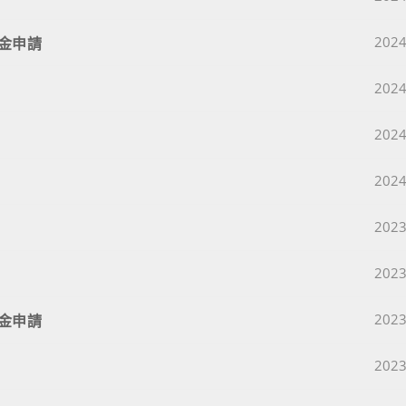
Post 
金申請
2024
Post 
2024
Post 
2024
Post 
2024
Post 
2023
Post 
2023
Post 
金申請
2023
Post 
2023