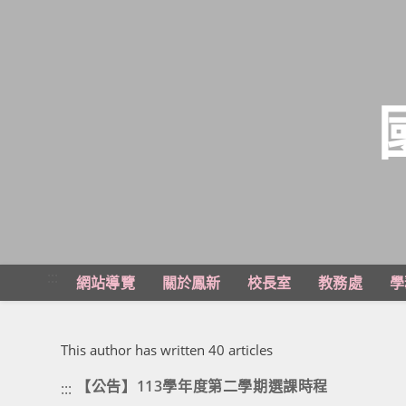
跳
轉
至
主
:::
網站導覽
關於鳳新
校長室
教務處
學
要
內
作者:
教學組
容
This author has written 40 articles
【公告】113學年度第二學期選課時程
:::