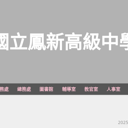
國立鳳新高級中
務處
總務處
圖書館
輔導室
教官室
人事室
Post 
2025