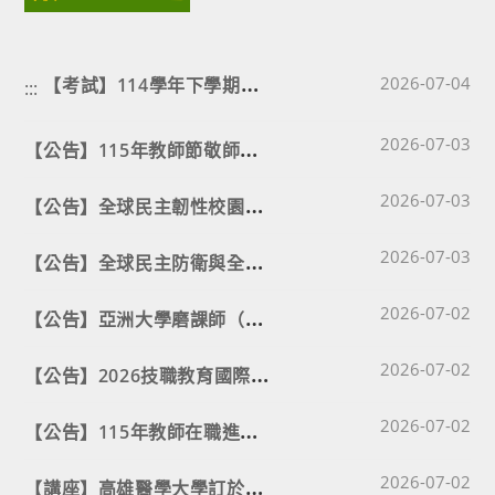
【
考試】114學年下學期補考試程與座位表公告⭐⭐⭐
Post published
2026-07-04
:::
Post published
【
公告】115年教師節敬師徵稿活動
2026-07-03
Post published
【
公告】全球民主韌性校園推廣計畫
2026-07-03
Post published
【
公告】全球民主防衛與全社會韌性教師培力研習
2026-07-03
Post published
【
公告】亞洲大學磨課師（MOOCs）線上課程
2026-07-02
Post published
【
公告】2026技職教育國際研討會－『AI賦能之綠色技能與情緒韌性人才培育』
2026-07-02
Post published
【
公告】115年教師在職進修專長議題增能學分班
2026-07-02
Post published
【
講座】高雄醫學大學訂於115年8月19日(星期三)舉辦「2026暑期一日醫藥暨應用化學系體驗課程」
2026-07-02