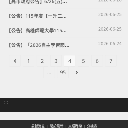
【
高市政府公告】6/26(五)全市停班停課⚠️
Post published
【
公告】115年度【一升二數理及雙語實驗班(續招)】成績🔥
2026-06-25
Post published
【
公告】高雄師範大學115年「教師在職進修生命教育專長增能學分班」招生簡章
2026-06-25
Post published
【
公告】「2026自主學習節暨AI賦能教與學研討會」徵稿
2026-06-24
1
2
3
4
5
6
7
Go to the previous page
...
95
Go to the next page
:::
最新消息
關於鳳新
交通路線
分機表