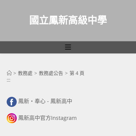
國立鳳新高級中學
教務處公告
跳
轉
>
教務處
>
教務處公告
>
第 4 頁
:::
至
主
要
鳳新・奉心 - 鳳新高中
內
容
鳳新高中官方Instagram