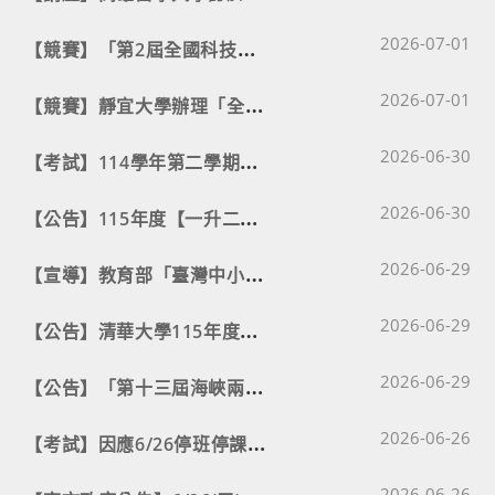
Post published
【
競賽】「第2屆全國科技教育鐵道模型創意競賽」
2026-07-01
Post published
【
競賽】靜宜大學辦理「全國高中職程式設計競賽(HSPC 2026) 」
2026-07-01
Post published
【
考試】114學年第二學期補考範圍
2026-06-30
Post published
【
公告】115年度【一升二雙語實驗班】錄取名單🔥
2026-06-30
Post published
【
宣導】教育部「臺灣中小學教師與學生AI素養框架」
2026-06-29
Post published
【
公告】清華大學115年度在職教師進修原住民族之民族教育次專長（泰雅族語）學分班
2026-06-29
Post published
【
公告】「第十三屆海峽兩岸創新與融滲式教學研討會」徵稿
2026-06-29
Post published
【
考試】因應6/26停班停課‧期末考試程調整⚠️
2026-06-26
Post published
2026-06-26