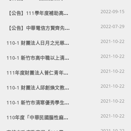
Post published
【
公告】111學年度補助高級中等以下學校原住民優秀學生獎學金要點及實施計畫
2022-09-15
Post published
【
公告】中華電信方賢齊先生獎學金
2022-07-29
Post published
1
10-1 財團法人日月之光慈善事業基金會清寒學子助學金
2021-10-22
Post published
1
10-1 新竹市高中職以上清寒優秀學生獎學金
2021-10-22
Post published
1
11年度財團法人普仁青年關懷基金會大手拉小手助學計畫
2021-10-22
Post published
1
10-1 財團法人邱創煥文教基金會績優清寒孝親獎助學金
2021-10-22
Post published
1
10-1 新竹市清寒優秀學生獎學金
2021-10-22
Post published
1
10年度「中華民國腦性麻痺協會獎學金」
2021-10-22
Post published
2021-10-22