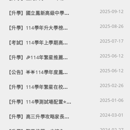
Post published
【
升學】國立鳳新高級中學115學年度繁星推薦入學作業實施計畫
2025-09-12
Post published
【
升學】114學年升大學榜單🎉
2025-08-26
Post published
【
考試】114學年上學期高三模擬考時程規劃
2025-07-17
Post published
【
升學】🎉114年繁星推薦暨申請入學榜單🥳
2025-06-12
Post published
【
公告】🌟🌟114學年度鳳新高中線上說明會、學生分享及QA🌟🌟
2025-06-12
Post published
【
升學】114學年繁星在校成績前50%學生名單暨分發排序⭐⭐⭐
2025-02-26
Post published
【
升學】114學測試場配置⭐⭐⭐
2025-01-06
Post published
【
升學】高三升學攻略家長說明會(新增投影片)
2024-03-01
Post published
2024-02-27