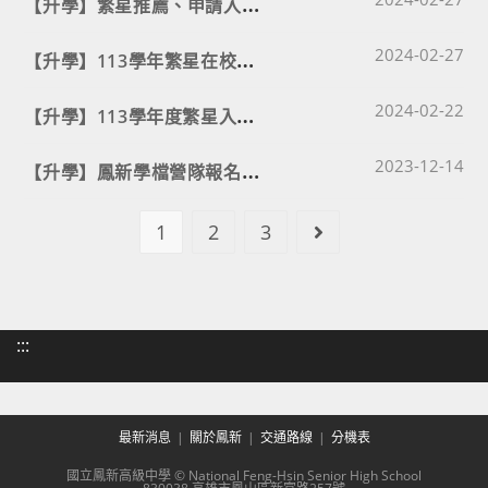
【
升學】繁星推薦、申請入學、科大志願選填平台
Post published
【
升學】113學年繁星在校成績前50%學生名單暨分發排序⭐
2024-02-27
Post published
【
升學】113學年度繁星入學推薦作業實施計畫
2024-02-22
Post published
【
升學】鳳新學檔營隊報名資訊 🥳 預報從速！
2023-12-14
1
2
3
Go to the next pag
:::
最新消息
關於鳳新
交通路線
分機表
國立鳳新高級中學 © National Feng-Hsin Senior High School