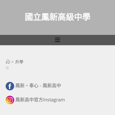
國立鳳新高級中學
升學
跳
轉
>
升學
:::
至
主
要
鳳新・奉心 - 鳳新高中
內
容
鳳新高中官方Instagram