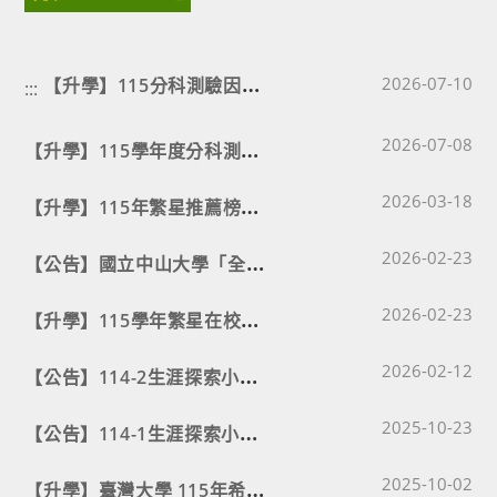
【
升學】115分科測驗因應巴威颱風補助交通住宿經費說明與申請表⭐⭐⭐
Post published
2026-07-10
:::
Post published
【
升學】115學年度分科測驗延期至 7/13~7/14🔔🔔🔔
2026-07-08
Post published
【
升學】115年繁星推薦榜單🎉
2026-03-18
Post published
【
公告】國立中山大學「全地圖解鎖」線上校園探索活動
2026-02-23
Post published
【
升學】115學年繁星在校成績前50%學生名單⭐⭐⭐
2026-02-23
Post published
【
公告】114-2生涯探索小學堂-認識大學18+1學群：2-3月場次
2026-02-12
Post published
【
公告】114-1生涯探索小學堂-認識大學18+1學群
2025-10-23
Post published
【
升學】臺灣大學 115年希望入學／特殊選才招生
2025-10-02